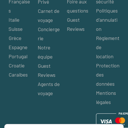
Française
Foire aux
sécurité
Privé
s
questions
Politiques
Carnet de
Italie
Guest
d’annulati
voyage
Suisse
Reviews
on
Concierge
Grèce
Règlement
rie
Espagne
de
Notre
Portugal
location
équipe
Croatie
Protection
Guest
Caraibes
des
Reviews
données
Agents de
Mentions
voyage
légales
P
AIE
M