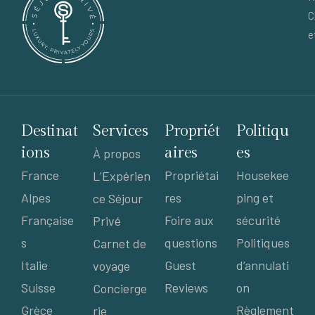
C
e
Destinat
Services
Propriét
Politiqu
ions
aires
es
À propos
France
Propriétai
Housekee
L’Expérien
Alpes
res
ping et
ce Séjour
Française
Foire aux
sécurité
Privé
s
questions
Politiques
Carnet de
Italie
Guest
d’annulati
voyage
Suisse
Reviews
on
Concierge
Grèce
Règlement
rie