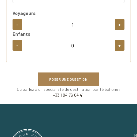
Voyageurs
-
+
Enfants
-
+
POSER UNE QUESTION
Ou parlez à un spécialiste de destination par téléphone :
+33 1 84 76 04 41
N