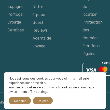
Espagne
de
Notre
Portugal
location
équipe
Croatie
Protection
Guest
Caraibes
des
Reviews
données
Agents de
Mentions
voyage
légales
P
AIE
M
Nous utilisons des cookies pour vous offrir la meilleure
expérience sur notre site.
You can find out more about which cookies we are using or
switch them off in
settings
.
Accepter
Rejeter
© 2026 Séjour Privé, Tous droits réservés.