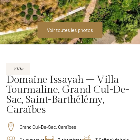
Voir toutes les photos
Villa
Domaine Issayah – Villa
Tourmaline, Grand Cul-De-
Sac, Saint-Barthélémy,
Caraïbes
Grand Cul-De-Sac, Caraïbes
6 voyageurs
3 chambres
3 Salle(s) de bain