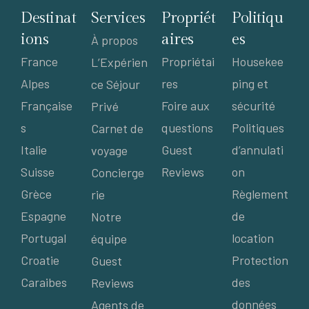
Destinat
Services
Propriét
Politiqu
ions
aires
es
À propos
France
Propriétai
Housekee
L’Expérien
Alpes
res
ping et
ce Séjour
Française
Foire aux
sécurité
Privé
s
questions
Politiques
Carnet de
Italie
Guest
d’annulati
voyage
Suisse
Reviews
on
Concierge
Grèce
Règlement
rie
Espagne
de
Notre
Portugal
location
équipe
Croatie
Protection
Guest
Caraibes
des
Reviews
données
Agents de