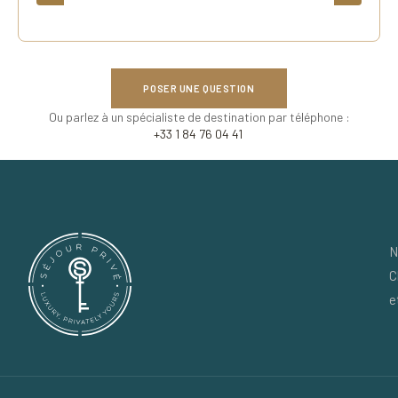
POSER UNE QUESTION
Ou parlez à un spécialiste de destination par téléphone :
+33 1 84 76 04 41
N
C
e