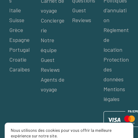
s
questions
Politiques
Carnet de
Italie
Guest
d’annulati
voyage
Suisse
Reviews
on
Concierge
Grèce
Règlement
rie
Espagne
de
Notre
Portugal
location
équipe
Croatie
Protection
Guest
Caraibes
des
Reviews
données
Agents de
Mentions
voyage
légales
P
AIE
M
Nous utilisons des cookies pour vous offrir la meilleure
expérience sur notre site.