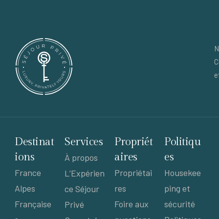
N
C
e
Destinat
Services
Propriét
Politiqu
ions
aires
es
À propos
France
Propriétai
Housekee
L’Expérien
Alpes
res
ping et
ce Séjour
Française
Foire aux
sécurité
Privé