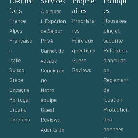
Destinat
Services
Propriét
Politiqu
ions
aires
es
À propos
France
Propriétai
Housekee
L’Expérien
Alpes
res
ping et
ce Séjour
Française
Foire aux
sécurité
Privé
s
questions
Politiques
Carnet de
Italie
Guest
d’annulati
voyage
Suisse
Reviews
on
Concierge
Grèce
Règlement
rie
Espagne
de
Notre
Portugal
location
équipe
Croatie
Protection
Guest
Caraibes
des
Reviews
données
Agents de