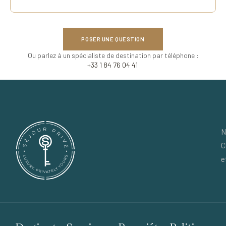
POSER UNE QUESTION
Ou parlez à un spécialiste de destination par téléphone :
+33 1 84 76 04 41
N
C
e