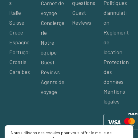
s
questions
Politiques
Carnet de
Italie
Guest
d’annulati
voyage
Suisse
Reviews
on
Concierge
Grèce
Règlement
rie
Espagne
de
Notre
Portugal
location
équipe
Croatie
Protection
Guest
Caraibes
des
Reviews
données
Agents de
Mentions
voyage
légales
P
AIE
M
Nous utilisons des cookies pour vous offrir la meilleure