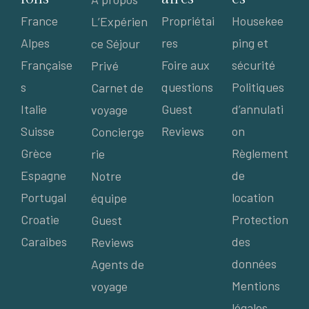
France
Propriétai
Housekee
L’Expérien
Alpes
res
ping et
ce Séjour
Française
Foire aux
sécurité
Privé
s
questions
Politiques
Carnet de
Italie
Guest
d’annulati
voyage
Suisse
Reviews
on
Concierge
Grèce
Règlement
rie
Espagne
de
Notre
Portugal
location
équipe
Croatie
Protection
Guest
Caraibes
des
Reviews
données
Agents de
Mentions
voyage
légales