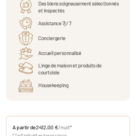
Des biens soigneusement sélectionnés
et inspectés
Assistance 7j / 7
Conciergerie
Accueil personnalisé
Linge de maison et produits de
courtoisie
Housekeeping
A partir de
2412,00
€
/nuit*
* Tarif indicatif en basse saison.