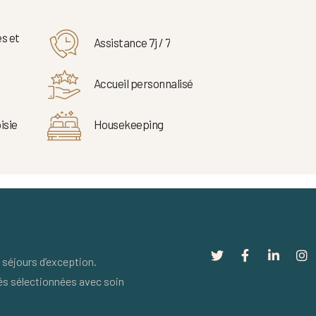
s et
Assistance 7j / 7
Accueil personnalisé
isie
Housekeeping
séjours d’exception.
és sélectionnées avec soin