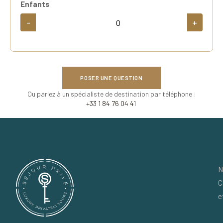
Enfants
-
+
POSER UNE QUESTION
Ou parlez à un spécialiste de destination par téléphone :
+33 1 84 76 04 41
N
C
e