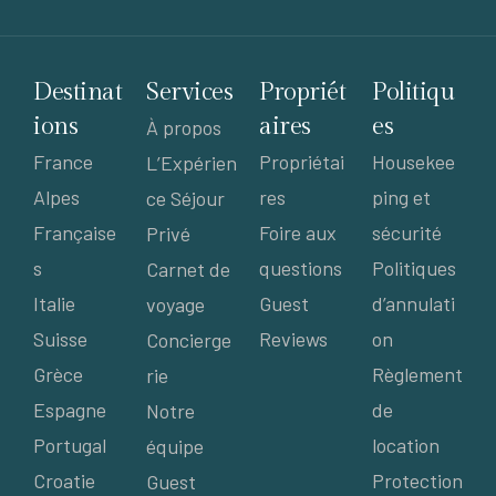
Destinat
Services
Propriét
Politiqu
ions
aires
es
À propos
France
Propriétai
Housekee
L’Expérien
Alpes
res
ping et
ce Séjour
Française
Foire aux
sécurité
Privé
s
questions
Politiques
Carnet de
Italie
Guest
d’annulati
voyage
Suisse
Reviews
on
Concierge
Grèce
Règlement
rie
Espagne
de
Notre
Portugal
location
équipe
Croatie
Protection
Guest