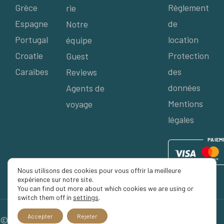
Grèce
Règlement
rie
Espagne
de
Notre
Portugal
location
équipe
Croatie
Protection
Guest
Caraibes
des
Reviews
données
Agents de
Mentions
voyage
légales
P
AIE
M
Nous utilisons des cookies pour vous offrir la meilleure
expérience sur notre site.
You can find out more about which cookies we are using or
switch them off in
settings
.
Accepter
Rejeter
© 2026 Séjour Privé, Tous droits réservés.