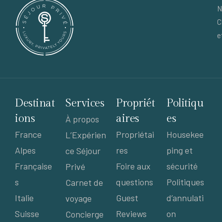
N
C
e
Destinat
Services
Propriét
Politiqu
ions
aires
es
À propos
France
Propriétai
Housekee
L’Expérien
Alpes
res
ping et
ce Séjour
Française
Foire aux
sécurité
Privé
s
questions
Politiques
Carnet de
Italie
Guest
d’annulati
voyage
Suisse
Reviews
on
Concierge