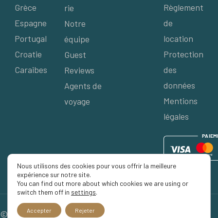
Grèce
Règlement
rie
Espagne
de
Notre
Portugal
location
équipe
Croatie
Protection
Guest
Caraibes
des
Reviews
données
Agents de
Mentions
voyage
légales
P
AIE
M
Nous utilisons des cookies pour vous offrir la meilleure
expérience sur notre site.
You can find out more about which cookies we are using or
switch them off in
settings
.
Accepter
Rejeter
© 2026 Séjour Privé, Tous droits réservés.