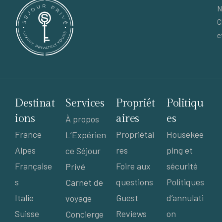
N
C
e
Destinat
Services
Propriét
Politiqu
ions
aires
es
À propos
France
Propriétai
Housekee
L’Expérien
Alpes
res
ping et
ce Séjour
Française
Foire aux
sécurité
Privé
s
questions
Politiques
Carnet de
Italie
Guest
d’annulati
voyage
Suisse
Reviews
on
Concierge