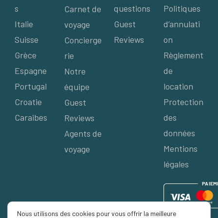
s
questions
Politiques
Carnet de
Italie
Guest
d’annulati
voyage
Suisse
Reviews
on
Concierge
Grèce
Règlement
rie
Espagne
de
Notre
Portugal
location
équipe
Croatie
Protection
Guest
Caraibes
des
Reviews
données
Agents de
Mentions
voyage
légales
P
AIE
M
Nous utilisons des cookies pour vous offrir la meilleure