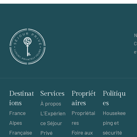
N
C
e
Destinat
Services
Propriét
Politiqu
ions
aires
es
À propos
France
Propriétai
Housekee
L’Expérien
Alpes
res
ping et
ce Séjour
Française
Foire aux
sécurité
Privé